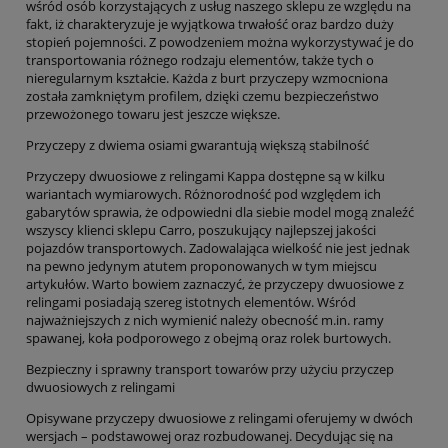
wśród osób korzystających z usług naszego sklepu ze względu na
fakt, iż charakteryzuje je wyjątkowa trwałość oraz bardzo duży
stopień pojemności. Z powodzeniem można wykorzystywać je do
transportowania różnego rodzaju elementów, także tych o
nieregularnym kształcie. Każda z burt przyczepy wzmocniona
została zamkniętym profilem, dzięki czemu bezpieczeństwo
przewożonego towaru jest jeszcze większe.
Przyczepy z dwiema osiami gwarantują większą stabilność
Przyczepy dwuosiowe z relingami Kappa dostępne są w kilku
wariantach wymiarowych. Różnorodność pod względem ich
gabarytów sprawia, że odpowiedni dla siebie model mogą znaleźć
wszyscy klienci sklepu Carro, poszukujący najlepszej jakości
pojazdów transportowych. Zadowalająca wielkość nie jest jednak
na pewno jedynym atutem proponowanych w tym miejscu
artykułów. Warto bowiem zaznaczyć, że przyczepy dwuosiowe z
relingami posiadają szereg istotnych elementów. Wśród
najważniejszych z nich wymienić należy obecność m.in. ramy
spawanej, koła podporowego z obejmą oraz rolek burtowych.
Bezpieczny i sprawny transport towarów przy użyciu przyczep
dwuosiowych z relingami
Opisywane przyczepy dwuosiowe z relingami oferujemy w dwóch
wersjach – podstawowej oraz rozbudowanej. Decydując się na