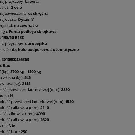
aj przyczepy:
Laweta
ba osi:
2 osie
aj zawieszenia:
oś skrętna
aj dyszla:
Dyszel V
cja koł:
na zewnątrz
łoga:
Pełna podłoga sklejkowa
:
195/50 R13C
ja przyczepy:
europejska
osażenie:
Koło podporowe automatyczne
:
2010000436363
a:
Bau
 (kg):
2700 kg - 1400 kg
 własna (kg):
545
owność (kg):
2155
ość przestrzeni ładunkowej (mm):
2880
ulec:
H
okość przestrzeni ładunkowej (mm):
1530
okość całkowita (mm):
2110
ość całkowita (mm):
4990
okość całkowita (mm):
1620
ylna:
Nie
okość burt:
250