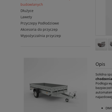
budowlanych
Dłużyce
Lawety
Przyczepy Podłodziowe
Akcesoria do przyczep
Wypożyczalnia przyczep
Opis
Solidna sp
chodzenia 
Podłoga wy
bezpieczeń
automatem 
najazdowe
DM