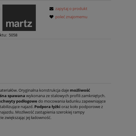
:
zapytaj o produkt
poleć znajomemu
ktu:
5058
teriałów. Oryginalna konstrukcja daje
możliwość
śna spawana
wykonana ze stalowych profili zamkniętych.
 uchwyty podłogowe
do mocowania ładunku zapewniające
abilizujące najazd.
Podpora łyżki
oraz koło podporowe z
najazdu. Możliwość zastąpienia szerokiej rampy
e zwiększając jej ładowność.