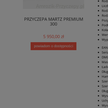
Rodz
Licz
Rodz
Rodz
PRZYCZEPA MARTZ PREMIUM
Pozy
300
Pod
Koła
Wers
5 950,00 zł
Wyp
powiadom o dostępności
EAN
Seri
DMC
Masa
Ład
Dług
Ham
Szer
Szer
Dług
Wys
Uch
Wys