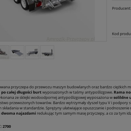
Producent
Kod produ
awana przyczepa do przewozu maszyn budowlanych oraz bardzo ciężkich ma
po całej długości burt
wyposażonych w taśmy antypoślizgowe.
Rama no
konana ze sklejki wodoodpornej antypoślizgowej wyposażona w
solildne
stwo przewożonych towarów. Bardzo wytrzymały dyszel typu V i podpory st
składania w standardzie. Sprężyny ułatwiające opuszczanie i podnoszenie 
j
dwoma najazdami
redukując tym samym masę przyczepy, a co za tym idzi
C:
2700