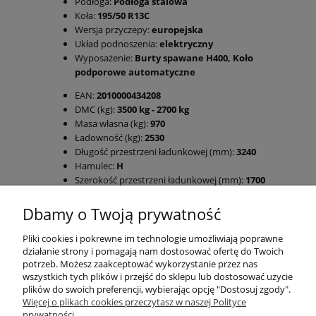
Podłoga:
Podłoga stalowa
Koła:
195/50 R13C
Wersja przyczepy:
europejska
Układ podnoszenia:
elektryczny
Wyposażenie:
Burty spawane H400, Koło
podporowe automatyczne
EAN:
2010000434208
DMC (kg):
3500 kg - 2700 kg
Masa własna (kg):
970
Ładowność (kg):
2530
Długość przestrzeni ładunkowej (mm):
3240
Hamulec:
H
Szerokość przestrzeni ładunkowej (mm):
1700
Szerokość całkowita (mm):
1860
Długość całkowita (mm):
4900
Dbamy o Twoją prywatność
Wysokość całkowita (mm):
1126
Uchylna:
Tak
Pliki cookies i pokrewne im technologie umożliwiają poprawne
Wysokość burt:
400
działanie strony i pomagają nam dostosować ofertę do Twoich
potrzeb. Możesz zaakceptować wykorzystanie przez nas
Materiał burt:
Stal
wszystkich tych plików i przejść do sklepu lub dostosować użycie
Materiał ramy:
Stal
plików do swoich preferencji, wybierając opcję "Dostosuj zgody".
Uchył:
Trójstronny
Więcej o plikach cookies przeczytasz w naszej Polityce
Typ zawieszenia:
2 osie hamowane 1800 kg
prywatności.