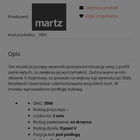
zapytaj o produkt
poleć znajomemu
Producent:
Kod produktu:
7001
Opis
Ten model przyczepy wywrotki posiada konstrukcję ramy z profili
zamkniętych, co zwiększa jej wytrzymałość. Zastosowano w nim
siłownik 5 stopniowy, co pozwala na większy kąt wywrotu (aż 50st).
Możliwość otworzenia i zdemontowania wszystkich burt. W
modelu wprowadzono podłogę stalową.
DMC:
3500
Rodzaj przyczepy:
-
Liczba osi:
2 osie
Rodzaj zawieszenia:
oś skrętna
Rodzaj dyszla:
Dyszel V
Pozycja koł:
pod podłogą