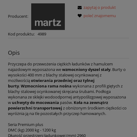
zapytaj o produkt
poleć znajomemu
Producent:
Kod produktu:
4989
Opis
Przyczepa do przewożenia ciężkich ładunków z hamulcem
najazdowym wyposażona we
wzmocniony dyszel stały
. Burty o
wysokości 400 mm z blachy stalowej ocynkowanej z
możliwością
otwierania przedniej oraz tylnej
burty
.
Wzmocniona rama nośna
wykonana z profili giętych z
blachy stalowej ocynkowanej skręcana śrubami. Podłoga
wykonana ze sklejki wodoodpornej antypoślizgowej wyposażona
w
uchwyty do mocowania
pasów.
Koła na zewnątrz
powierzchni transportowej
z obniżonym środkiem ciężkości co
wyróżnia ją na tle pozostałych przyczep hamowanych.
Seria Premium plus
DMC (kg) 2000 kg - 1200 kg
Długość przestrzeni ładunkowej (mm) 2960