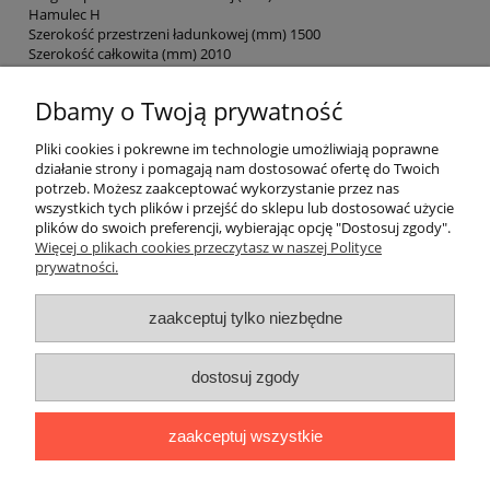
Hamulec H
Szerokość przestrzeni ładunkowej (mm) 1500
Szerokość całkowita (mm) 2010
Długość całkowita (mm) 4390
Wysokość całkowita (mm) 920
Dbamy o Twoją prywatność
Uchylna Nie
Wysokość burt 400
Pliki cookies i pokrewne im technologie umożliwiają poprawne
Materiał burt Stal
działanie strony i pomagają nam dostosować ofertę do Twoich
Masa własna (kg) 372
potrzeb. Możesz zaakceptować wykorzystanie przez nas
Ładowność (kg) 1628
wszystkich tych plików i przejść do sklepu lub dostosować użycie
Przeznaczenie Transport materiałów budowlanych, Przeprowadzki
plików do swoich preferencji, wybierając opcję "Dostosuj zgody".
/ przewóz mebli, Transport towarów w firmie
Więcej o plikach cookies przeczytasz w naszej Polityce
Rodzaj ramy Skręcana
prywatności.
Materiał ramy Stal
zaakceptuj tylko niezbędne
Gwarancja i zwroty
O firmie
dostosuj zgody
Amrozik-Przyczepy
| Email:
biuro@amrozik-przyczepy.pl
| Tel:
32
zaakceptuj wszystkie
328 90 43
| NIP: 6461835728 | REGON: 273896766 | Goławiecka
118, 43-140 Lędziny